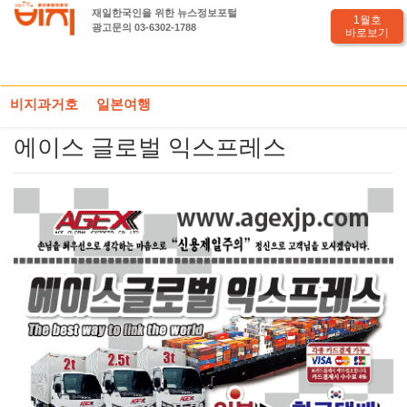
재일한국인을 위한 뉴스정보포털
1월호
광고문의 03-6302-1788
바로보기
HOME
도쿄전화부
인터넷, 송금, 이사
에이스 글로벌 익스프레스
비지과거호
일본여행
에이스 글로벌 익스프레스