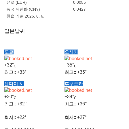
유로 (EUR)
0.0055
중국 위안화 (CNY)
0.0427
환율 기준 2026. 8. 6.
일본날씨
도쿄
오사카
+
32°
+
35°
C
C
최고::
+
33°
최고::
+
35°
센다이 시
후쿠오카
최저::
+
24°
최저::
+
28°
+
30°
+
34°
C
C
목, 06.08.2026
목, 06.08.2026
최고::
+
32°
최고::
+
36°
최저::
+
22°
최저::
+
27°