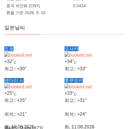
중국 위안화 (CNY)
0.0424
환율 기준 2026. 8. 10.
일본날씨
도쿄
오사카
+
32°
+
34°
C
C
최고::
+
30°
최고::
+
33°
센다이 시
후쿠오카
최저::
+
22°
최저::
+
26°
+
25°
+
33°
C
C
화, 11.08.2026
화, 11.08.2026
최고::
+
25°
최고::
+
31°
최저::
+
21°
최저::
+
24°
월, 10.08.2026
화, 11.08.2026
[TABS_R id=1873]