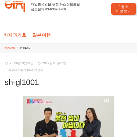
재일한국인을 위한 뉴스정보포털
sh-gl1001
1월호
광고문의 03-6302-1788
바로보기
비지과거호
일본여행
HOME
sh-gl1001
2019년10월01일
2019년10월01일
작성자 : 월간 비지 편집부
sh-gl1001