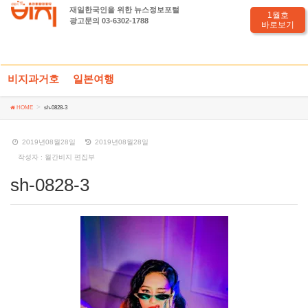
재일한국인을 위한 뉴스정보포털
sh-0828-3
1월호
광고문의 03-6302-1788
바로보기
비지과거호
일본여행
HOME
sh-0828-3
2019년08월28일
2019년08월28일
작성자 : 월간비지 편집부
sh-0828-3