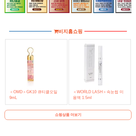
비지홈쇼핑
＜OMD＞GK10 큐티클오일
＜WORLD LASH＞속눈썹 미
9mL
용액 1.5ml
쇼핑상품 더보기