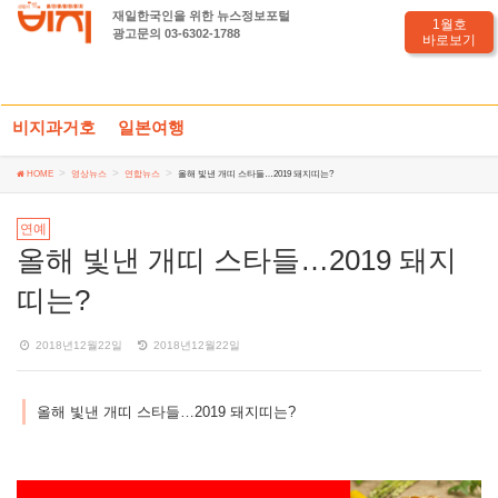
재일한국인을 위한 뉴스정보포털
영상뉴스
1월호
광고문의 03-6302-1788
바로보기
비지과거호
일본여행
HOME
영상뉴스
연합뉴스
올해 빛낸 개띠 스타들…2019 돼지띠는?
연예
올해 빛낸 개띠 스타들…2019 돼지
띠는?
2018년12월22일
2018년12월22일
올해 빛낸 개띠 스타들…2019 돼지띠는?