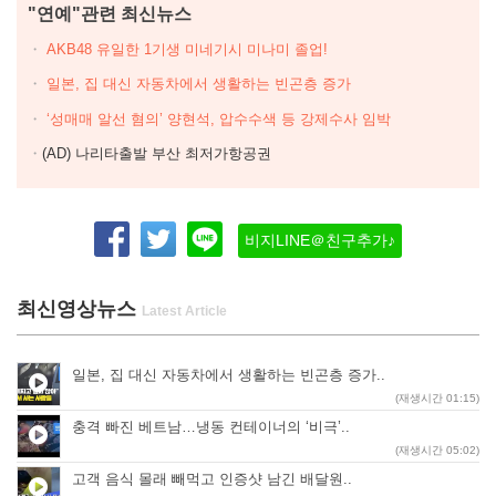
"연예"관련 최신뉴스
AKB48 유일한 1기생 미네기시 미나미 졸업!
일본, 집 대신 자동차에서 생활하는 빈곤층 증가
‘성매매 알선 혐의’ 양현석, 압수수색 등 강제수사 임박
(AD) 나리타출발 부산 최저가항공권
비지LINE＠친구추가♪
최신영상뉴스
일본, 집 대신 자동차에서 생활하는 빈곤층 증가..
(재생시간 01:15)
충격 빠진 베트남…냉동 컨테이너의 ‘비극’..
(재생시간 05:02)
고객 음식 몰래 빼먹고 인증샷 남긴 배달원..