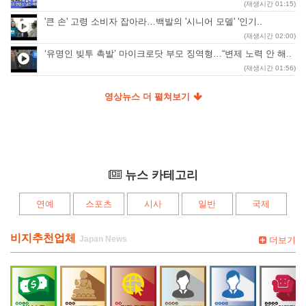
(재생시간 01:15)
'큰 손' 고령 소비자 잡아라…백발의 '시니어 모델' '인기..
(재생시간 02:00)
‘유명인 빚투 촉발’ 마이크로닷 부모 징역형…“변제 노력 안 해..
(재생시간 01:56)
영상뉴스 더 펼쳐보기
뉴스 카테고리
연예
스포츠
시사
일반
국제
비지추천업체
더보기