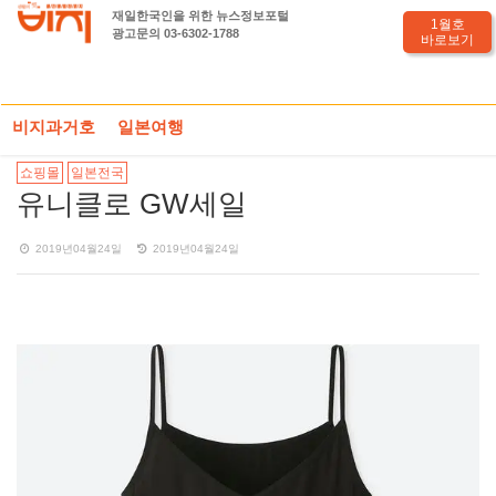
재일한국인을 위한 뉴스정보포털
1월호
광고문의 03-6302-1788
바로보기
HOME
일본세일정보
PHOTO기사
유니클로 GW세일
비지과거호
일본여행
쇼핑몰
일본전국
유니클로 GW세일
2019년04월24일
2019년04월24일