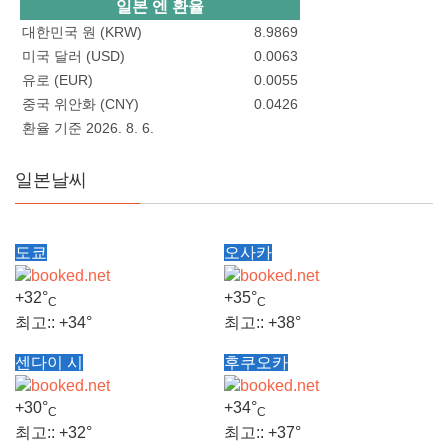
일본 엔 환율
대한민국 원 (KRW)
8.9869
미국 달러 (USD)
0.0063
유로 (EUR)
0.0055
중국 위안화 (CNY)
0.0426
환율 기준 2026. 8. 6.
일본날씨
도쿄
오사카
+
32°
+
35°
C
C
최고::
+
34°
최고::
+
38°
센다이 시
후쿠오카
최저::
+
25°
최저::
+
29°
+
30°
+
34°
C
C
금, 07.08.2026
금, 07.08.2026
최고::
+
32°
최고::
+
37°