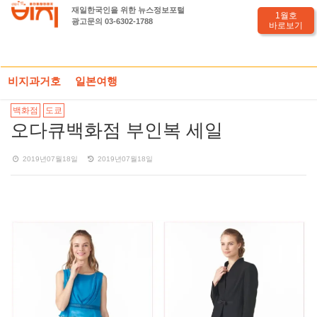
재일한국인을 위한 뉴스정보포털
1월호
광고문의 03-6302-1788
바로보기
HOME
일본세일정보
PHOTO기사
오다큐백화점 부인복 세일
비지과거호
일본여행
백화점
도쿄
오다큐백화점 부인복 세일
2019년07월18일
2019년07월18일