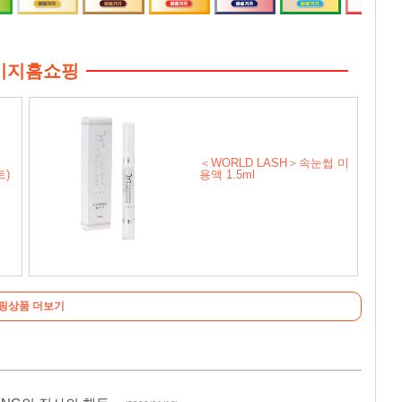
비지홈쇼핑
＜WORLD LASH＞속눈썹 미
트)
용액 1.5ml
핑상품 더보기