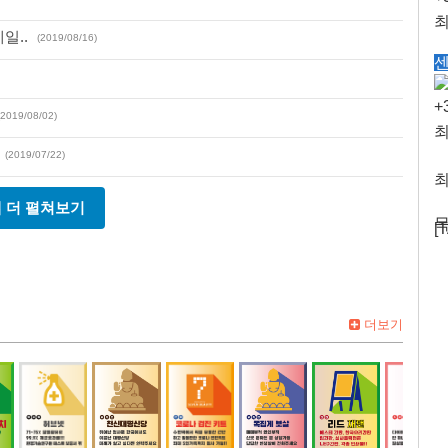
최
일..
(2019/08/16)
센
최
+
금
(2019/08/02)
최
(2019/07/22)
최
 더 펼쳐보기
목
[
더보기