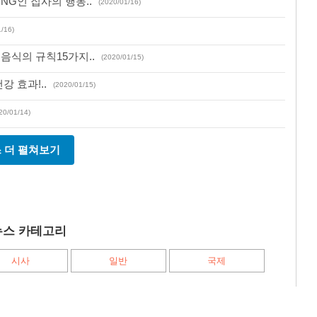
NG인 집사의 행동..
(2020/01/16)
1/16)
 음식의 규칙15가지..
(2020/01/15)
강 효과!..
(2020/01/15)
20/01/14)
 더 펼쳐보기
스 카테고리
시사
일반
국제