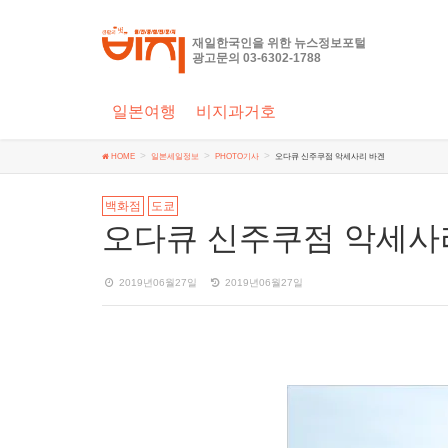
재일한국인을 위한 뉴스정보포털
광고문의 03-6302-1788
일본여행
비지과거호
HOME
일본세일정보
PHOTO기사
오다큐 신주쿠점 악세사리 바겐
백화점
도쿄
오다큐 신주쿠점 악세사
2019년06월27일
2019년06월27일