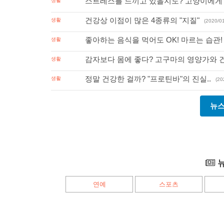
스트레스를 느끼고 있을지도? 고양이에게 
생활
건강상 이점이 많은 4종류의 "지질"
생활
(2020/0
좋아하는 음식을 먹어도 OK! 마르는 습관!
생활
감자보다 몸에 좋다? 고구마의 영양가와 건
생활
정말 건강한 걸까? "프로틴바"의 진실..
생활
(20
뉴스
뉴
연예
스포츠