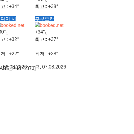
C
C
고::
+
34°
최고::
+
38°
다이 시
후쿠오카
저::
+
25°
최저::
+
29°
30°
+
34°
C
C
, 07.08.2026
금, 07.08.2026
고::
+
32°
최고::
+
37°
저::
+
22°
최저::
+
28°
, 06.08.2026
금, 07.08.2026
TABS_R id=1873]