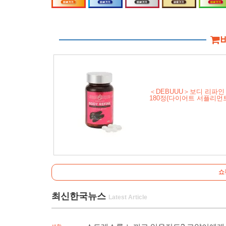
＜DEBUUU＞보디 리파인
180정(다이어트 서플리먼
쇼
최신한국뉴스