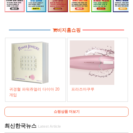
비지홈쇼핑
귀경혈 파워쥬얼리 다이아 20
프라즈마쿠루
개입
쇼핑상품 더보기
최신한국뉴스