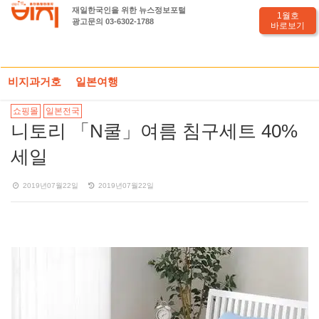
재일한국인을 위한 뉴스정보포털
1월호
광고문의 03-6302-1788
바로보기
HOME
일본세일정보
PHOTO기사
니토리 「N쿨」여름 침구세트 40% 세일
비지과거호
일본여행
쇼핑몰
일본전국
니토리 「N쿨」여름 침구세트 40%
세일
2019년07월22일
2019년07월22일