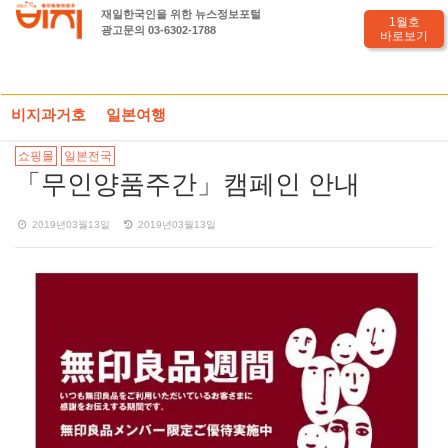
재일한국인을 위한 뉴스정보포털
1월호
광고문의 03-6302-1788
바로보기
HOME
일본세일정보
PHOTO기사
「무인양품주간」캠페인 안내
비지과거호
일본여행
쇼핑몰
일본전국
「무인양품주간」캠페인 안내
2019년03월13일
2019년03월13일