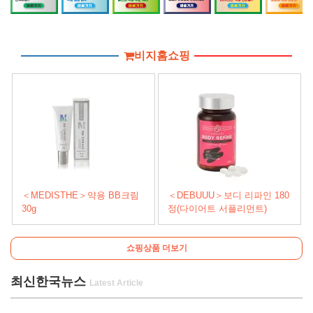
비지홈쇼핑
＜MEDISTHE＞약용 BB크림
＜DEBUUU＞보디 리파인 180
30g
정(다이어트 서플리먼트)
쇼핑상품 더보기
최신한국뉴스