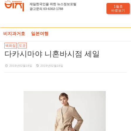
재일한국인을 위한 뉴스정보포털
1월호
광고문의 03-6302-1788
바로보기
HOME
일본세일정보
PHOTO기사
다카시마야 니혼바시점 세일
비지과거호
일본여행
백화점
도쿄
다카시마야 니혼바시점 세일
2019년02월18일
2019년02월18일