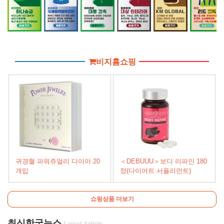
비지홈쇼핑
귀경혈 파워쥬얼리 다이아 20
＜DEBUUU＞보디 리파인 180
개입
정(다이어트 서플리먼트)
쇼핑상품 더보기
최신한국뉴스