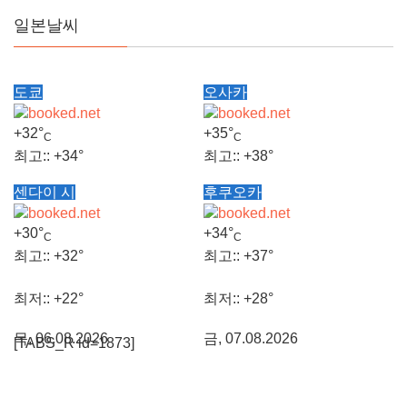
일본날씨
도쿄
오사카
+
32°
+
35°
C
C
최고::
+
34°
최고::
+
38°
센다이 시
후쿠오카
최저::
+
25°
최저::
+
29°
+
30°
+
34°
C
C
금, 07.08.2026
금, 07.08.2026
최고::
+
32°
최고::
+
37°
최저::
+
22°
최저::
+
28°
목, 06.08.2026
금, 07.08.2026
[TABS_R id=1873]