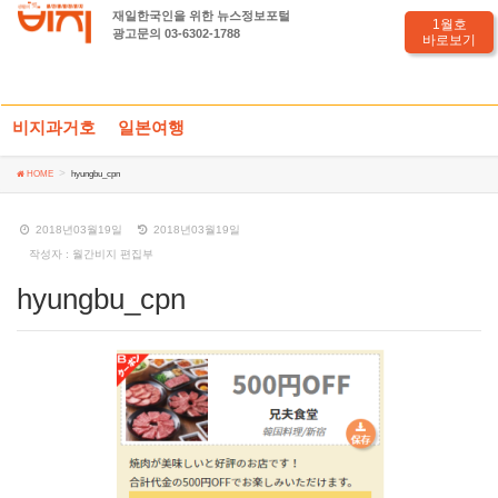
재일한국인을 위한 뉴스정보포털
hyungbu_cpn
1월호
광고문의 03-6302-1788
바로보기
비지과거호
일본여행
HOME
hyungbu_cpn
2018년03월19일
2018년03월19일
작성자 : 월간비지 편집부
hyungbu_cpn