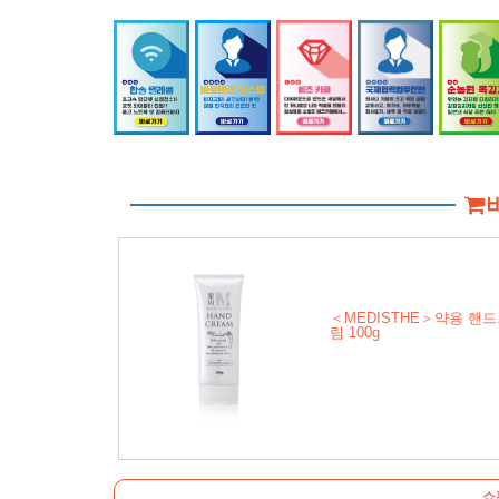
＜MEDISTHE＞약용 핸
림 100g
쇼