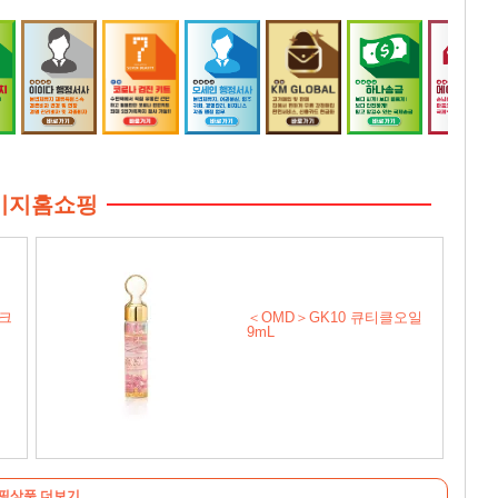
비지홈쇼핑
드크
＜OMD＞GK10 큐티클오일
9mL
핑상품 더보기