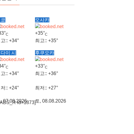
도쿄
오사카
33°
+
35°
C
C
고::
+
34°
최고::
+
35°
다이 시
후쿠오카
저::
+
26°
최저::
+
28°
34°
+
33°
C
C
, 08.08.2026
토, 08.08.2026
고::
+
34°
최고::
+
36°
저::
+
24°
최저::
+
27°
, 07.08.2026
토, 08.08.2026
TABS_R id=1873]