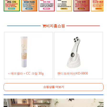
비지홈쇼핑
＜에뜨벨라＞CC 크림 30g
핸디포레이션KD-9900
쇼핑상품 더보기