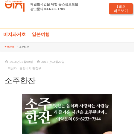
재일한국인을 위한 뉴스정보포털
소주한잔
1월호
광고문의 03-6302-1788
바로보기
비지과거호
일본여행
HOME
소주한잔
2018년02월09일
2018년02월20일
작성자 : 월간비지 편집부
소주한잔