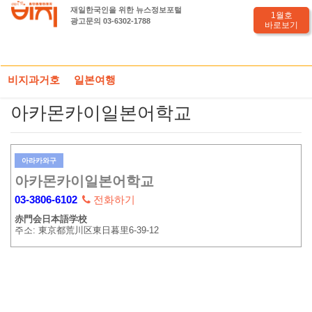
재일한국인을 위한 뉴스정보포털
1월호
광고문의 03-6302-1788
바로보기
HOME
도쿄전화부
일본어학교
아카몬카이일본어학교
비지과거호
일본여행
아카몬카이일본어학교
아라카와구
아카몬카이일본어학교
03-3806-6102
전화하기
赤門会日本語学校
주소: 東京都荒川区東日暮里6-39-12