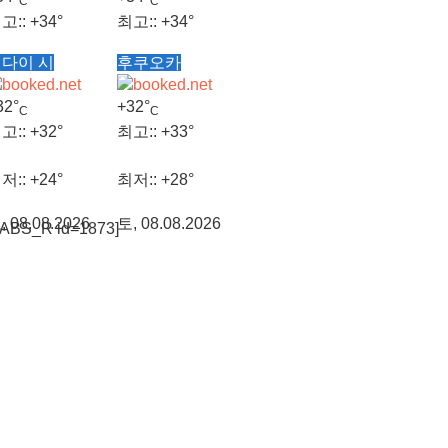
C
C
고::
+
34°
최고::
+
34°
다이 시
후쿠오카
저::
+
26°
최저::
+
27°
32°
+
32°
C
C
, 08.08.2026
토, 08.08.2026
고::
+
32°
최고::
+
33°
저::
+
24°
최저::
+
28°
, 08.08.2026
토, 08.08.2026
TABS_R id=1873]