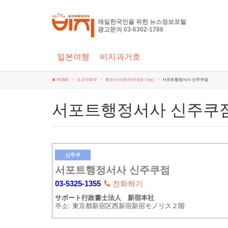
재일한국인을 위한 뉴스정보포털
광고문의 03-6302-1788
일본여행
비지과거호
HOME
도쿄전화부
행정서사(한국어대응 가능)
서포트행정서사 신주쿠점
서포트행정서사 신주쿠
신주쿠
서포트행정서사 신주쿠점
03-5325-1355
전화하기
サポート行政書士法人 新宿本社
주소: 東京都新宿区西新宿新宿モノリス２階