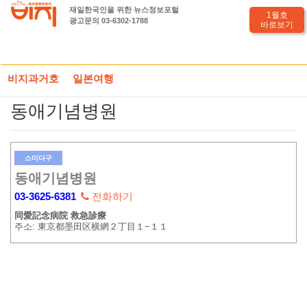
재일한국인을 위한 뉴스정보포털
1월호
광고문의 03-6302-1788
바로보기
HOME
도쿄전화부
병원(24시,구급)
동애기념병원
비지과거호
일본여행
동애기념병원
스미다구
동애기념병원
03-3625-6381
전화하기
同愛記念病院 救急診療
주소: 東京都墨田区横網２丁目１−１１