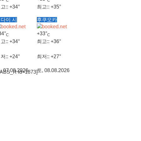
C
C
고::
+
34°
최고::
+
35°
다이 시
후쿠오카
저::
+
26°
최저::
+
28°
34°
+
33°
C
C
, 08.08.2026
토, 08.08.2026
고::
+
34°
최고::
+
36°
저::
+
24°
최저::
+
27°
, 07.08.2026
토, 08.08.2026
TABS_R id=1873]