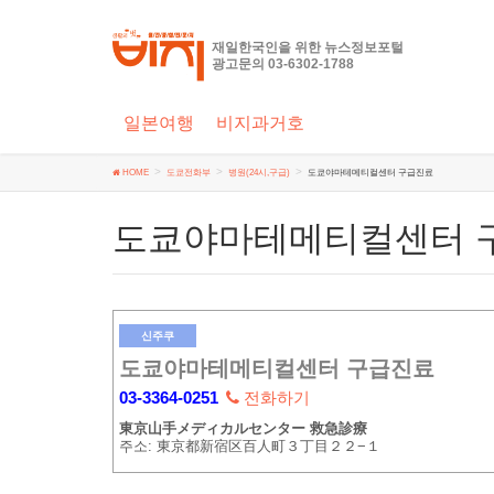
재일한국인을 위한 뉴스정보포털
광고문의 03-6302-1788
일본여행
비지과거호
HOME
도쿄전화부
병원(24시,구급)
도쿄야마테메티컬센터 구급진료
도쿄야마테메티컬센터 
신주쿠
도쿄야마테메티컬센터 구급진료
03-3364-0251
전화하기
東京山手メディカルセンター 救急診療
주소: 東京都新宿区百人町３丁目２２−１