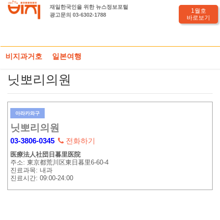
재일한국인을 위한 뉴스정보포털
1월호
광고문의 03-6302-1788
바로보기
HOME
도쿄전화부
병원(야간진료)
닛뽀리의원
비지과거호
일본여행
닛뽀리의원
아라카와구
닛뽀리의원
03-3806-0345
전화하기
医療法人社団日暮里医院
주소: 東京都荒川区東日暮里6-60-4
진료과목: 내과
진료시간: 09:00-24:00