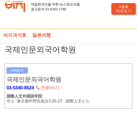
재일한국인을 위한 뉴스정보포털
1월호
광고문의 03-6302-1788
바로보기
HOME
도쿄전화부
일본어학교
국제인문외국어학원
비지과거호
일본여행
국제인문외국어학원
나카노구
국제인문외국어학원
03-5340-8524
전화하기
国際人文外国語学院
주소: 東京都中野区南台3-26-13 国際人文ビル