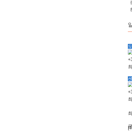
+
최
센
최
+
금
최
최
금
[