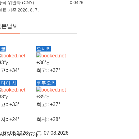
중국 위안화 (CNY)
0.0426
환율 기준 2026. 8. 7.
일본날씨
도쿄
오사카
33°
+
36°
C
C
고::
+
34°
최고::
+
37°
다이 시
후쿠오카
저::
+
26°
최저::
+
28°
33°
+
35°
C
C
, 07.08.2026
금, 07.08.2026
고::
+
33°
최고::
+
37°
저::
+
24°
최저::
+
28°
, 07.08.2026
금, 07.08.2026
TABS_R id=1873]